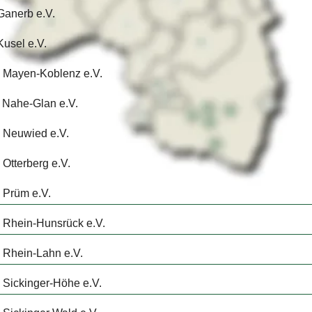
Ganerb e.V.
usel e.V.
 Mayen-Koblenz e.V.
 Nahe-Glan e.V.
n Neuwied e.V.
Otterberg e.V.
 Prüm e.V.
 Rhein-Hunsrück e.V.
 Rhein-Lahn e.V.
 Sickinger-Höhe e.V.